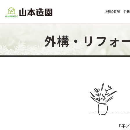
お庭の管理
外構
外構・リフォ
「子