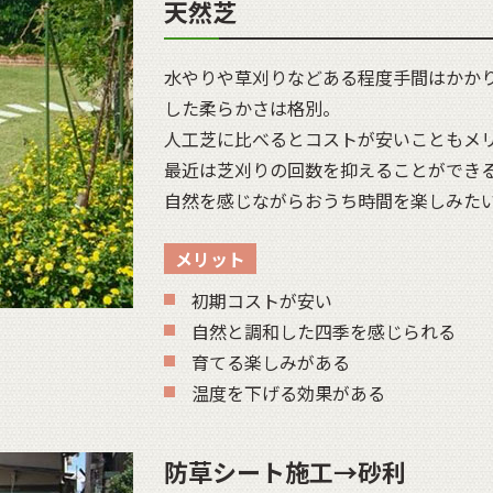
天然芝
水やりや草刈りなどある程度手間はかか
した柔らかさは格別。
人工芝に比べるとコストが安いこともメ
最近は芝刈りの回数を抑えることができ
自然を感じながらおうち時間を楽しみた
メリット
初期コストが安い
自然と調和した四季を感じられる
育てる楽しみがある
温度を下げる効果がある
防草シート施工→砂利